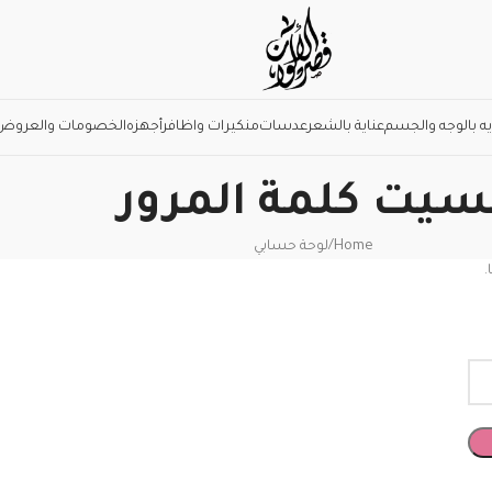
يه بالوجه والجسم
عناية بالشعر
عدسات
منكيرات واظافر
أجهزه
الخصومات والعروض
سيت كلمة المرور
Home
لوحة حسابي
.