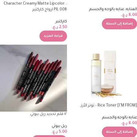
. Character Creamy Matte Lipcolor.
العنايه
,
عنايه بالوجه والجسم
PIL 008 ارواج كاركتير
8.00
ر.ع.
كاركتير
إضافة إلى السلة
2.50
ر.ع.
قراءة المزيد
[I’M FROM] Rice Toner – تونر الأرز
١٢ قلم تحديد ريل بيوتي
عنايه بالوجه والجسم
8.00
ر.ع.
ريل بيوتي
5.00
ر.ع.
إضافة إلى السلة