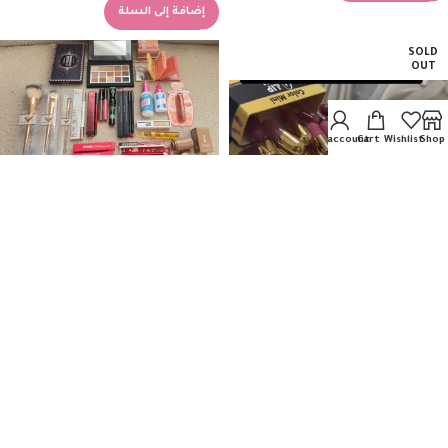
إضافة إلى السلة
SOLD
OUT
My account
Cart
Wishlist
Shop
٢٠ منتج بسعر ١٥ريال
الخصومات والعروض
15.00
ر.ع.
إضافة إلى السلة
١٢كبسوله روج+١٢قلم تحديد
الخصومات والعروض
6.50
ر.ع.
قراءة المزيد