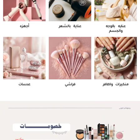
عنايه بالوجه
عناية بالشعر
أجهزه
والجسم
منكيرات واظافر
فراشي
عدسات