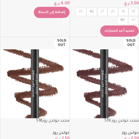
3.50
ر.ع.
4.00
ر.ع.
45
42
27
20
18
16
إضافة إلى السلة
60
47
تحديد أحد الخيارات
SOLD
SOLD
OUT
OUT
محدد جولدن روز 519
محدد جولدن روز518
جولدن روز
جولدن روز