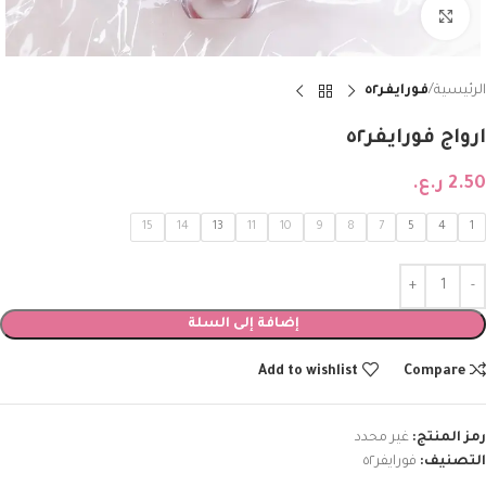
Click to enlarge
الرئيسية
فورايفر٥٢
ارواج فورايفر٥٢
2.50
ر.ع.
15
14
13
11
10
9
8
7
5
4
1
إضافة إلى السلة
Add to wishlist
Compare
رمز المنتج:
غير محدد
التصنيف:
فورايفر٥٢