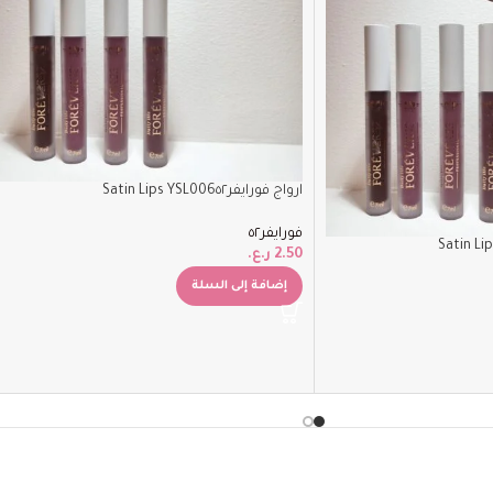
ارواج فورايفر٥٢‏Satin Lips YSL006
فورايفر٥٢
2.50
ر.ع.
إضافة إلى السلة