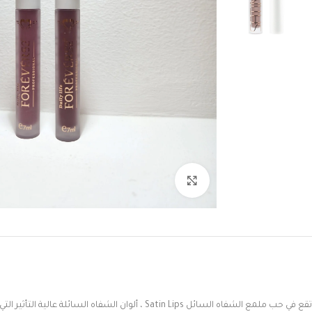
Click to enlarge
تقع
في
حب
ملمع
الشفاه
السائل
Satin Lips
،
ألوان
الشفاه
السائلة
عالية
التأثير
التي