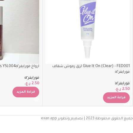
Glue It On (Clear) – FED001 لزق رموش شفاف
ارواج فورايفر٥٢‏Satin Lips YSL004
فورايفر٥٢
فورايفر٥٢
فورايفر٥٢
2.50
ر.ع.
2.50
ر.ع.
قراءة المزيد
قراءة المزيد
جميع الحقوق محفوظة 2023 | تصميم وتطوير exan.app