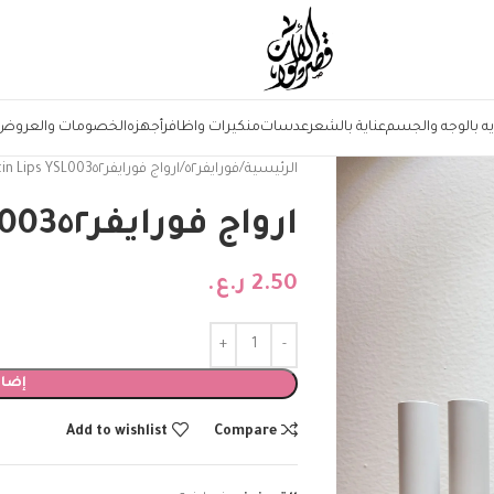
يه بالوجه والجسم
عناية بالشعر
عدسات
منكيرات واظافر
أجهزه
الخصومات والعروض
الرئيسية
فورايفر٥٢
ارواج فورايفر٥٢‏Satin Lips YSL003
ارواج فورايفر٥٢‏Satin Lips YSL003
2.50
ر.ع.
إضاف
Add to wishlist
Compare