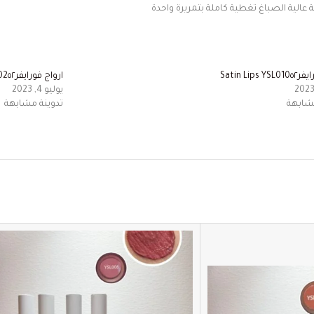
عالية
الصباغ
تغطية
كاملة
بتمريرة
واحدة
Satin Lips 
ارواج فورايفر٥٢‏Satin Lips YSL002
يوليو 4, 2023
مشابهة
تدوينة مشابهة