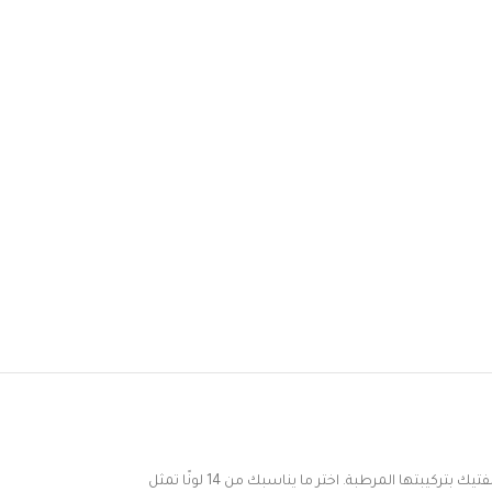
تيك
بتركيبتها
المرطبة
.
اختر
ما
يناسبك
من
14
لونًا
تمثل