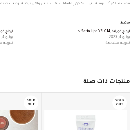
قصيدة
للمرأة
اليومية
التي
لا
يمكن
إيقافها
.
سمات:
دليل
واهن
تركيبة
ترطيب
صيغة
مرتبط
ارواج فورايفر٥٢Satin Lips YSL014
ارواج فورايفر٥٢‏YSL010
يوليو 4, 2023
يوليو 4, 2023
تدوينة مشابهة
تدوينة 
منتجات ذات صلة
SOLD
SOLD
OUT
OUT