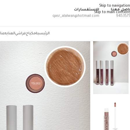
Skip to navigation
اصل معنا
للاستفسارات
Skip to main content
qasr_alalwan@hotmail.com
945357
الرئيسية
مكياج
فراشي
العنايه
عنا