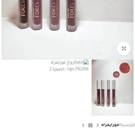
Click to enlarge
الرئيسية
فورايفر٥٢