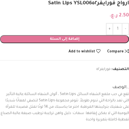
ارواج فورايفر٥٢‏Satin Lips YSL006
2.50
ر.ع.
إضافة إلى السلة
Add to wishlist
Compare
التصنيف:
فورايفر٥٢
الوصف
تقع
في
حب
ملمع
الشفاه
السائل
Satin Lips
،
ألوان
الشفاه
السائلة
عالية
التأثير
التي
تعد
بالراحة
التي
تدوم
طويلاً
.
تتوفر
مجموعة
Satin Lips
لتضفي
لمعانًا
شديدًا
على
شفتيك
بتركيبتها
المرطبة
.
اختر
ما
يناسبك
من
14
لونًا
تمثل
قصيدة
للمرأة
اليومية
التي
لا
يمكن
إيقافها
.
سمات:
دليل
واهن
تركيبة
ترطيب
صيغة
عالية
الصباغ
تغطية
كاملة
بتمريرة
واحدة