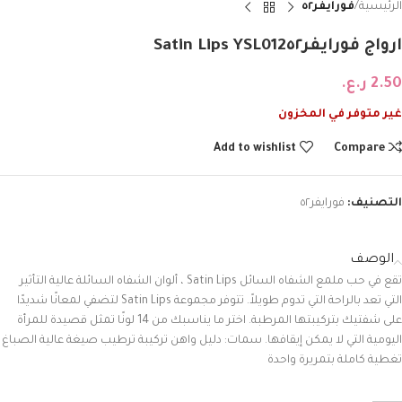
الرئيسية
فورايفر٥٢
ارواج فورايفر٥٢‏Satin Lips YSL012
2.50
ر.ع.
غير متوفر في المخزون
Add to wishlist
Compare
التصنيف:
فورايفر٥٢
الوصف
تقع
في
حب
ملمع
الشفاه
السائل
Satin Lips
،
ألوان
الشفاه
السائلة
عالية
التأثير
التي
تعد
بالراحة
التي
تدوم
طويلاً
.
تتوفر
مجموعة
Satin Lips
لتضفي
لمعانًا
شديدًا
على
شفتيك
بتركيبتها
المرطبة
.
اختر
ما
يناسبك
من
14
لونًا
تمثل
قصيدة
للمرأة
اليومية
التي
لا
يمكن
إيقافها
.
سمات:
دليل
واهن
تركيبة
ترطيب
صيغة
عالية
الصباغ
تغطية
كاملة
بتمريرة
واحدة