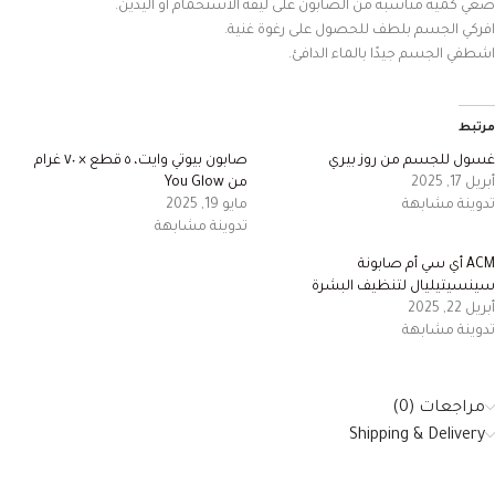
ضعي كمية مناسبة من الصابون على ليفة الاستحمام أو اليدين.
افركي الجسم بلطف للحصول على رغوة غنية.
اشطفي الجسم جيدًا بالماء الدافئ.
مرتبط
غسول للجسم من روز بيري
صابون بيوتي وايت، ٥ قطع × ٧٠ غرام
أبريل 17, 2025
من You Glow
تدوينة مشابهة
مايو 19, 2025
تدوينة مشابهة
ACM أي سي أم صابونة
سينسيتيليال لتنظيف البشرة
أبريل 22, 2025
تدوينة مشابهة
مراجعات (0)
Shipping & Delivery