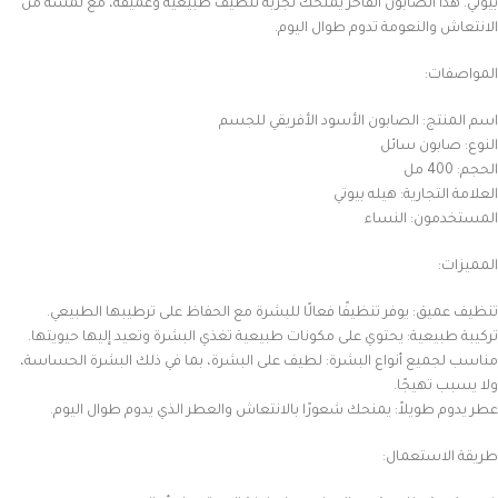
بيوتي. هذا الصابون الفاخر يمنحك تجربة تنظيف طبيعية وعميقة، مع لمسة من
الانتعاش والنعومة تدوم طوال اليوم.
المواصفات:
اسم المنتج: الصابون الأسود الأفريقي للجسم
النوع: صابون سائل
الحجم: 400 مل
العلامة التجارية: هيله بيوتي
المستخدمون: النساء
المميزات:
تنظيف عميق: يوفر تنظيفًا فعالًا للبشرة مع الحفاظ على ترطيبها الطبيعي.
تركيبة طبيعية: يحتوي على مكونات طبيعية تغذي البشرة وتعيد إليها حيويتها.
مناسب لجميع أنواع البشرة: لطيف على البشرة، بما في ذلك البشرة الحساسة،
ولا يسبب تهيجًا.
عطر يدوم طويلاً: يمنحك شعورًا بالانتعاش والعطر الذي يدوم طوال اليوم.
طريقة الاستعمال: