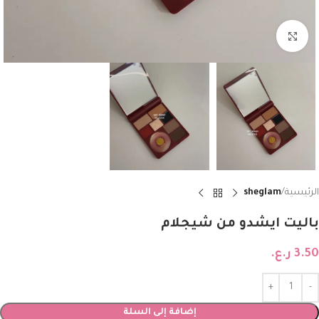
Click to enlarge
الرئيسية
sheglam
باليت ايشدو من شيجلام
3.50
ر.ع.
إضافة إلى السلة