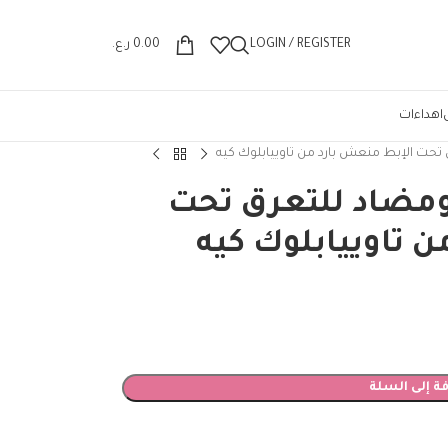
Wrong menu selected
LOGIN / REGISTER
0.00
ر.ع.
اهداءات
 تحت الإبط منعش بارد من تاوييابلوك كيه
ومضاد للتعرق تحت
 تاوييابلوك كيه
ة إلى السلة