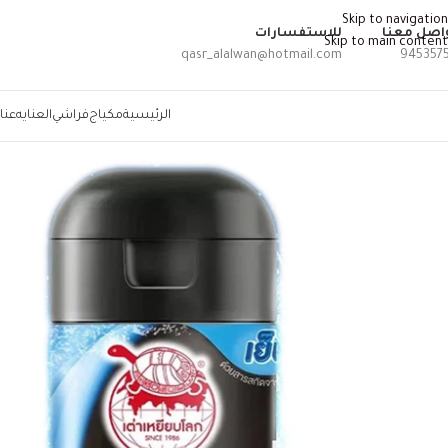
Skip to navigation
اصل معنا
للاستفسارات
Skip to main content
qasr_alalwan@hotmail.com
945357
الرئيسية
مكياج
فراشي
العنايه
عنا