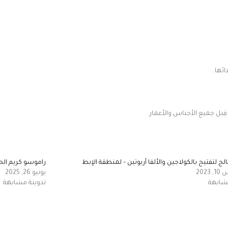
ائها.
ِبل جميع الأجناس والأعمار.
لج لتفتيح بالكولاجين والألفا أربوتين – لمنطقة الإبط
راموسو كريم الحماي
202
يونيو 26, 2025
مشابهة
تدوينة مشابهة