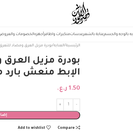
يه بالوجه والجسم
عناية بالشعر
عدسات
منكيرات واظافر
أجهزه
الخصومات والعروض
الرئيسية
العنايه
بودرة مزيل العرق ومضاد للتعرق
بودرة مزيل العرق 
الإبط منعش بارد من
1.50
ر.ع.
إضاف
Add to wishlist
Compare