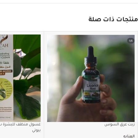
منتجات ذات صلة
زيت عرق السوس
غسول منظف للبشرة ب خ
بيوتي
العنايه