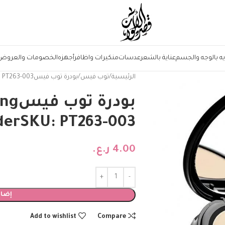
يه بالوجه والجسم
عناية بالشعر
عدسات
منكيرات واظافر
أجهزه
الخصومات والعروض
الرئيسية
توب فيس
بودرة توب فيسTopface Matte Finishing PowderSKU: PT263-003
بودر
erSKU: PT263-003
4.00
ر.ع.
إضاف
Add to wishlist
Compare