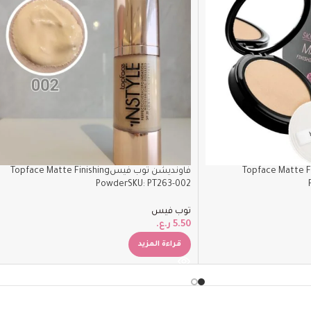
سTopface Matte Finishing
فاونديشن توب فيسTopface Matte Finishing
PowderSKU: PT263-002
توب فيس
5.50
ر.ع.
قراءة المزيد