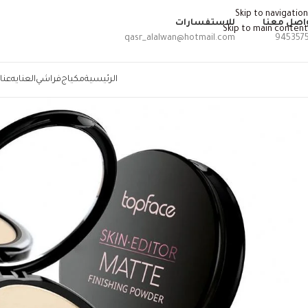
Skip to navigation
اصل معنا
للاستفسارات
Skip to main content
qasr_alalwan@hotmail.com
945357
الرئيسية
مكياج
فراشي
العنايه
عنا