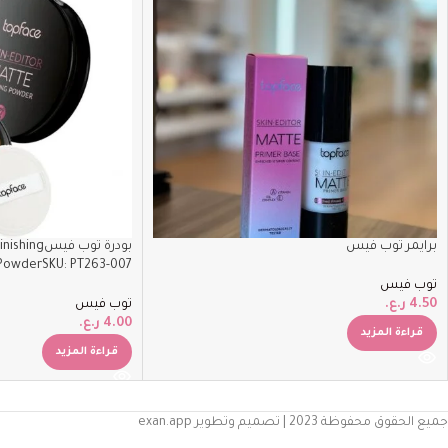
برايمر توب فيس
بودرة توب في
PowderSKU: PT263-007
توب فيس
4.50
ر.ع.
توب فيس
4.00
ر.ع.
قراءة المزيد
قراءة المزيد
جميع الحقوق محفوظة 2023 | تصميم وتطوير exan.app