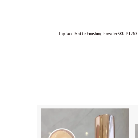
ودرة توب فيسTopface Matte Finishing PowderSKU: PT263-