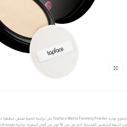
Click to enlarge
تحتوي
بودرة
Topface Matte Finishing Powder
على
تركيبة
خاصة
تعطي
مظهرًا
حر
من
أشعة
الشمس
القاسية
.
اختر
من
بين
16
لون
من
ألوان
البشرة
.
تركيبة
طويلة
الأ