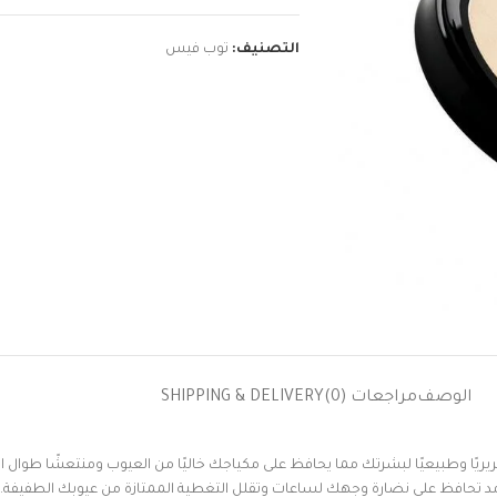
التصنيف:
توب فيس
الوصف
مراجعات (0)
SHIPPING & DELIVERY
يريًا
وطبيعيًا
لبشرتك
مما
يحافظ
على
مكياجك
خاليًا
من
العيوب
ومنتعشًا
طوال
ا
مد
تحافظ
على
نضارة
وجهك
لساعات
وتقلل
التغطية
الممتازة
من
عيوبك
الطفيفة
.