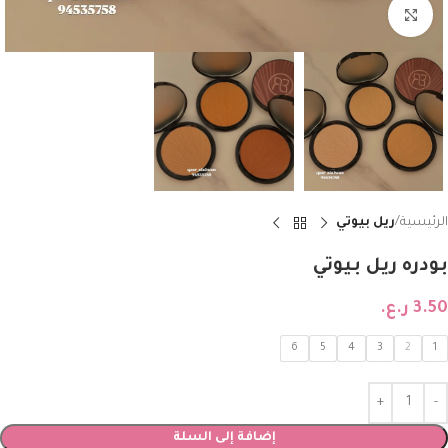
Click to enlarge
الرئيسية
ريل بيوتي
بودره ريل بيوتي
3.50
ر.ع.
6
5
4
3
2
1
إضافة إلى السلة