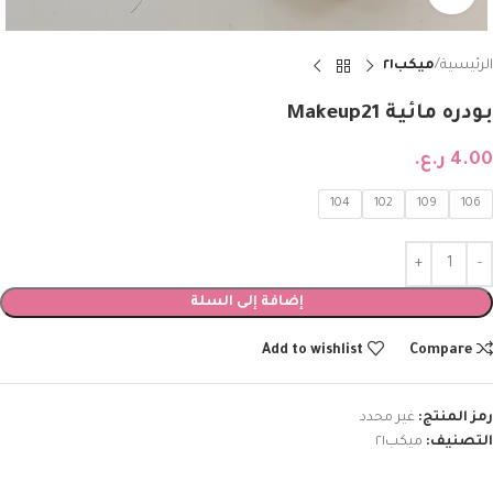
الرئيسية
ميكب٢١
بودره مائية Makeup21
4.00
ر.ع.
104
102
109
106
إضافة إلى السلة
Add to wishlist
Compare
رمز المنتج:
غير محدد
التصنيف:
ميكب٢١