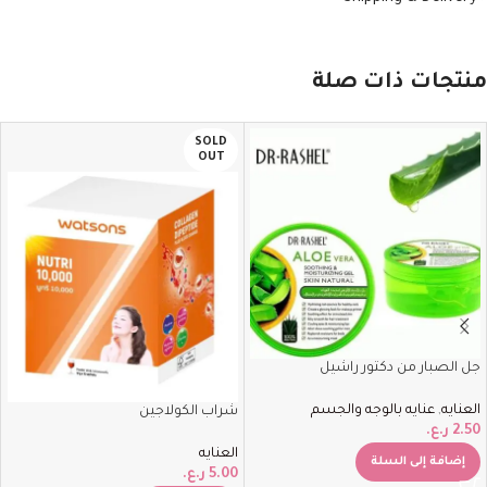
منتجات ذات صلة
SOLD
OUT
جل الصبار من دكتور راشيل
العنايه
,
عنايه بالوجه والجسم
شراب الكولاجين
2.50
ر.ع.
العنايه
إضافة إلى السلة
5.00
ر.ع.