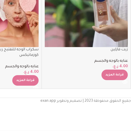
زيت فازلين
سكراب الوجه للتفتيح رباع
كوزماتيكس
عنايه بالوجه والجسم
4.00
ر.ع.
عنايه بالوجه والجسم
4.00
ر.ع.
قراءة المزيد
قراءة المزيد
جميع الحقوق محفوظة 2023 | تصميم وتطوير exan.app