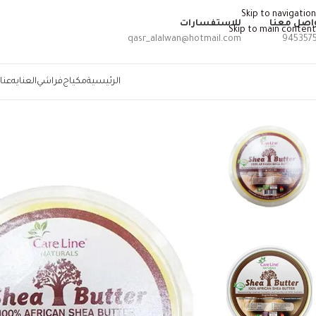
Skip to navigation
اصل معنا
للاستفسارات
Skip to main content
qasr_alalwan@hotmail.com
945357
الرئيسية
مكياج
فراشي
العنايه
عنا