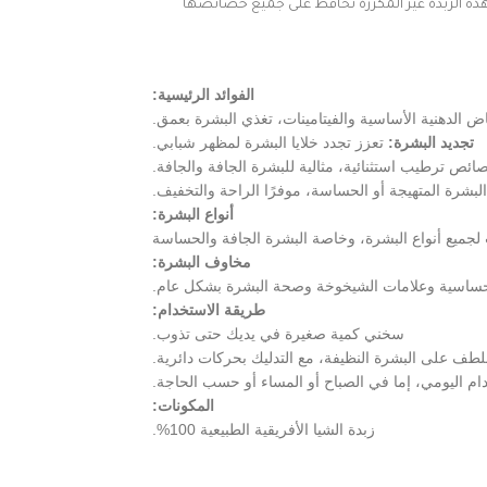
، هذه الزبدة غير المكررة تحافظ على جميع خصائصها
الفوائد الرئيسية:
اض الدهنية الأساسية والفيتامينات، تغذي البشرة بعمق.
تجديد البشرة:
تعزز تجدد خلايا البشرة لمظهر شبابي.
ائص ترطيب استثنائية، مثالية للبشرة الجافة والجافة.
لبشرة المتهيجة أو الحساسة، موفرًا الراحة والتخفيف.
أنواع البشرة:
جميع أنواع البشرة، وخاصة البشرة الجافة والحساسة
مخاوف البشرة:
لحساسية وعلامات الشيخوخة وصحة البشرة بشكل عام.
طريقة الاستخدام:
سخني كمية صغيرة في يديك حتى تذوب.
لطف على البشرة النظيفة، مع التدليك بحركات دائرية.
ام اليومي، إما في الصباح أو المساء أو حسب الحاجة.
المكونات:
زبدة الشيا الأفريقية الطبيعية 100%.