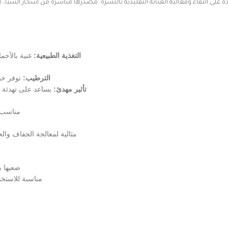
ة على النقاء وفعالية العناية التقليدية بالبشرة. مصدرها مباشرة من أشجار الشيا
التغذية الطبيعية:
غنية بالأحم
الترطيب:
توفر خص
تأثير مهدئ:
يساعد على تهدئة ا
مناسب ل
مثالية لمعالجة الجفاف وا
ضعيها ب
مناسبة للاستخد