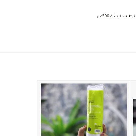
طيب للبشرة 500مل
SOLD
OUT