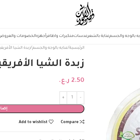
يه بالوجه والجسم
عناية بالشعر
عدسات
منكيرات واظافر
أجهزه
الخصومات والعروض
الرئيسية
عنايه بالوجه والجسم
زبدة الشيا الأفريقية 
زبدة الشيا الأفريقية 
2.50
ر.ع.
إضاف
Add to wishlist
Compare