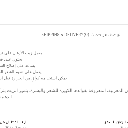
الوصف
مراجعات (0)
SHIPPING & DELIVERY
يعمل زيت الأرغان على تر
يحتوي على فيتامين E ومضادات الأكسدة التي تغ
يساعد على إصلاح الشعر
يعمل على تنعيم الشعر الم
يمكن استخدامه كواقٍ من الحرارة قبل اس
الدهنية
لارغان للشعر
زيت القطران م