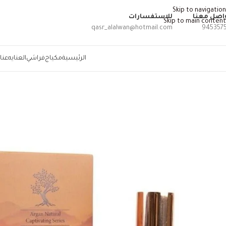
Skip to navigation
اصل معنا
للاستفسارات
Skip to main content
qasr_alalwan@hotmail.com
945357
الرئيسية
مكياج
فراشي
العنايه
عنا