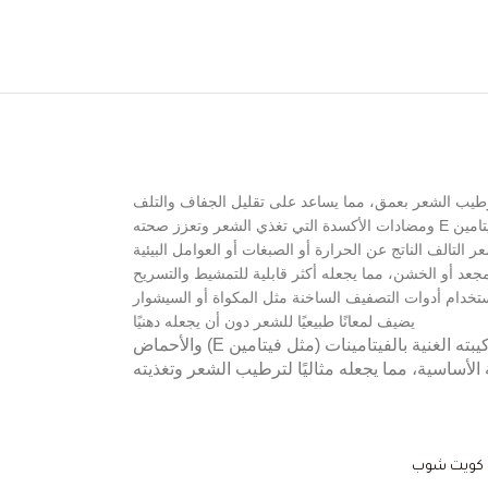
طيب الشعر بعمق، مما يساعد على تقليل الجفاف والتلف
ذي الشعر وتعزز صحته
 التالف الناتج عن الحرارة أو الصبغات أو العوامل البيئية
جعد أو الخشن، مما يجعله أكثر قابلية للتمشيط والتسريح
تخدام أدوات التصفيف الساخنة مثل المكواة أو السيشوار
يضيف لمعانًا طبيعيًا للشعر دون أن يجعله دهنيًا
زيت الأرغان المستخدم في هذا المنتج مستخلص من شجرة الأرغان المغربية، المعروفة بفوائدها الكبيرة للشعر والبشرة. يتميز الزيت بتركيبته الغنية بالفيتامينات (مثل فيتامين E) والأحماض
 الأساسية، مما يجعله مثاليًا لترطيب الشعر وتغذيته
ن كويت شوب