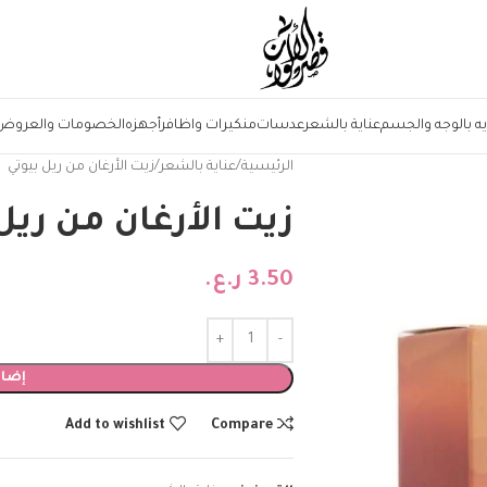
يه بالوجه والجسم
عناية بالشعر
عدسات
منكيرات واظافر
أجهزه
الخصومات والعروض
الرئيسية
عناية بالشعر
زيت الأرغان من ريل بيوتي
زيت الأرغان من ريل
3.50
ر.ع.
إضاف
Add to wishlist
Compare