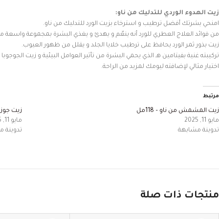
زيت الهدوء الوردي للتدليك من ناو:
امنحي بشرتك أفضل ترطيب و استرخاء بزيت الورد للتدليك من ناو.
من فوائد العلاج العطري للورد أنه ينعّم و يهدئ و يغذي البشرة بمجموعة واسعة من 
زيت بذور ثمر الورد يحافظ على ترطيب خلايا الجلد و يقلل من ظهور العيوب.
تركيبته غنية بفيتامين هـ الذي يحمي البشرة من تأثير العوامل البيئية و زيت الجوجوبا
اختيار مثالي لإضافته ليومك لمزيد من الراحة.
مرتبط
زيت المشمش من ناو – 118مل
زيت جوز ال
مايو 11, 2025
مايو 11, 2025
تدوينة مشابهة
تدوينة 
منتجات ذات صلة