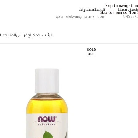
Skip to navigation
اصل معنا
للاستفسارات
Skip to main content
qasr_alalwan@hotmail.com
945357
الرئيسية
مكياج
فراشي
العنايه
عنا
SOLD
OUT