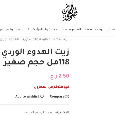
يه بالوجه والجسم
عناية بالشعر
عدسات
منكيرات واظافر
أجهزه
الخصومات والعروض
الرئيسية
عنايه بالوجه والجسم
زيت الهدوء الوردي للتدليك
زيت الهدوء الوردي ل
118مل حجم صغير
2.50
ر.ع.
غير متوفر في المخزون
Add to wishlist
Compare
التصنيف:
عنايه بالوجه والجسم