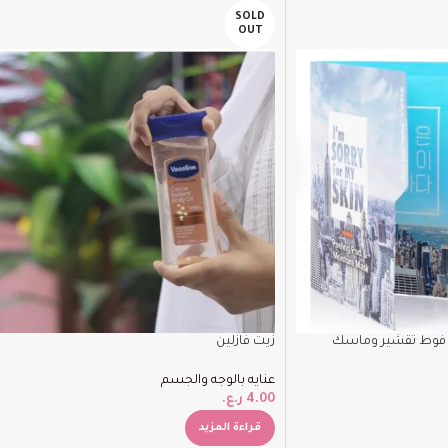
SOLD
OUT
 فوط تقشير وماسك
زيت فازلين
عنايه بالوجه والجسم
4.00
ر.ع.
قراءة المزيد