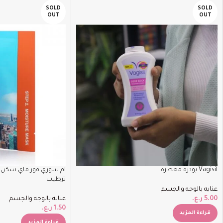
SOLD
SOLD
OUT
OUT
Vagisil بودره معطره
ام سوري فور ماي سكن
ترطيب
عنايه بالوجه والجسم
5.00
ر.ع.
عنايه بالوجه والجسم
1.50
ر.ع.
قراءة المزيد
قراءة المزيد