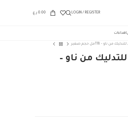
Wrong menu selected
LOGIN / REGISTER
0.00
ر.ع.
اهداءات
 من ناو – 118مل حجم صغير
لتدليك من ناو –