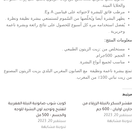
والخلايا الميتة.
مرطب فائق للبشرة لاحتوائه على فيتامين A وE.
يطهر البشرة أيضا ويُخلّصها من السّموم لتستمتعي ببشرة نظيفة ونظرة .
يُفضل استخدامه مره كل أسبوع للحصول على نتائج رائعة وبشرة ناعمة
وحريرية .
معلومات المنتج:
مستخلص من :زيت الزيتون الطبيعي .
الحجم: 500جرام.
مناسب لجميع أنواع البشرة.
تمتع ببشرة ناعمة ونظيفة مع الصابون المغربي البلدي بزيت الزيتون المصنوع
من زيت نباتي 100٪ من المغرب.
مرتبط
مقشر السكر بالنيلة الزرقاء من
كويت شوب صابونية النيلة المغربية
جاردن اوليان – 600 جم
لتفتيح وتوحيد لون البشرة للوجه
سبتمبر 20, 2023
والجسم – 500 مل
تدوينة مشابهة
سبتمبر 20, 2023
تدوينة مشابهة