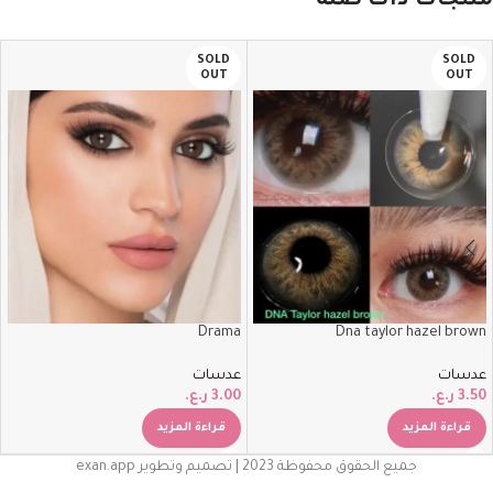
منتجات ذات صلة
SOLD
SOLD
OUT
OUT
Drama
Dna taylor hazel brown
عدسات
عدسات
3.50
ر.ع.
3.00
ر.ع.
قراءة المزيد
قراءة المزيد
جميع الحقوق محفوظة 2023 | تصميم وتطوير exan.app