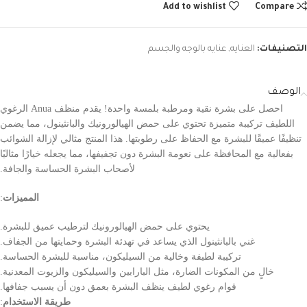
Add to wishlist
Compare
التصنيفات:
العنايه
,
عنايه بالوجه والجسم
الوصف
احصل على بشرة نقية ومرطبة بلمسة واحدة! يقدم منظف Anua الرغوي
اللطيف تركيبة متميزة تحتوي على حمض الهيالورونيك والبانثينول، مما يضمن
تنظيفًا عميقًا للبشرة مع الحفاظ على رطوبتها. هذا المنتج مثالي لإزالة الشوائب
بفعالية مع المحافظة على نعومة البشرة دون تجفيفها، مما يجعله خيارًا مثاليًا
لأصحاب البشرة الحساسة والجافة.
المميزات
:
يحتوي على حمض الهيالورونيك لترطيب عميق للبشرة.
غني بالبانثينول الذي يساعد في تهدئة البشرة وحمايتها من الجفاف.
تركيبة لطيفة وخالية من السيليكون، مناسبة للبشرة الحساسة.
خالٍ من المكونات الضارة، مثل البارابين والسيليكون والزيوت المعدنية.
قوام رغوي لطيف ينظف البشرة بعمق دون أن يسبب جفافها.
طريقة الاستخدام
: