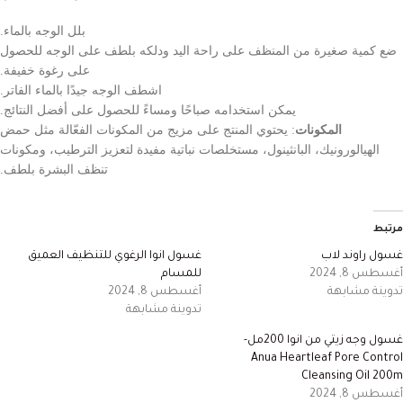
بلل الوجه بالماء.
ضع كمية صغيرة من المنظف على راحة اليد ودلكه بلطف على الوجه للحصول
على رغوة خفيفة.
اشطف الوجه جيدًا بالماء الفاتر.
يمكن استخدامه صباحًا ومساءً للحصول على أفضل النتائج.
المكونات
: يحتوي المنتج على مزيج من المكونات الفعّالة مثل حمض
الهيالورونيك، البانثينول، مستخلصات نباتية مفيدة لتعزيز الترطيب، ومكونات
تنظف البشرة بلطف.
مرتبط
غسول راوند لاب
غسول انوا الرغوي للتنظيف العميق
أغسطس 8, 2024
للمسام
تدوينة مشابهة
أغسطس 8, 2024
تدوينة مشابهة
غسول وجه زيتي من انوا 200مل-
Anua Heartleaf Pore Control
Cleansing Oil 200m
أغسطس 8, 2024