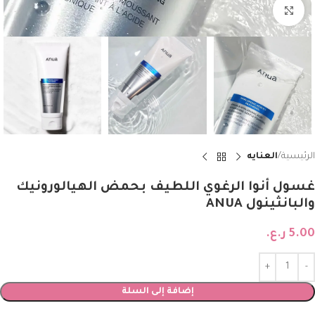
Click to enlarge
الرئيسية
العنايه
غسول أنوا الرغوي اللطيف بحمض الهيالورونيك
والبانثينول ANUA
5.00
ر.ع.
إضافة إلى السلة