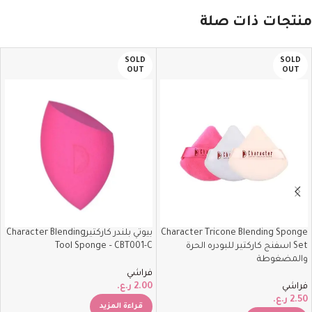
منتجات ذات صلة
SOLD
SOLD
OUT
OUT
Character Tricone Blending Sponge
بيوتي بلندر كاركتيرCharacter Blending
Set اسفنج كاركتير للبودره الحرة
Tool Sponge – CBT001-C
والمضغوطة
فراشي
فراشي
2.00
ر.ع.
2.50
ر.ع.
قراءة المزيد