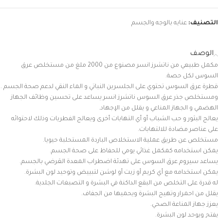
التصنيف:
عنايه بالوجه والجسم
الوصف
مكمل طبيعي من ناتشرز انسر مصنوع من 2000 ملغ من مستخلص عرق
السوس لكل حصة.
قطرة عرق السوس تحتوي على الجلسرين النباتي و الماء النقي لدعم صحة الجسم .
ومستخلص جذر عرق السوس ناتشرز انسر يساعد على تحسين وظائف الجهاز
الهضمي و الجهاز المناعي و يقلل من الإجهاد.
يعالج البثور و حب الشباب أو أي التهابات أخرى ويعالج الفطريات وذلك لاحتوائه
على عناصر مضادة للالتهابات.
مستخلص عن طريق عملية الاستخلاص الباردة المستحلبة حيويا.
يمكن استخدامه كمكمل غذائي يومي للحفاظ على صحة الجسم.
يساعد سيروم عرق السوس على تهدئة اضطراب المعدة العَرضي بالجسم.
يمكن استخدامه مع أي كريم أو زيت أو لوشن لتبييض وتوحيد لون البشرة.
له قدرة على التخلص من البقع الداكنة في البشرة و التصبغات الجلدية.
يقلل من احمرار وتهيج البشرة ويحميها من الجفاف.
يعزز جهاز المناعة الصحي.
يفتح ويوحد لون البشرة.