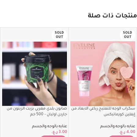
منتجات ذات صلة
SOLD
SOLD
OUT
OUT
سكراب الوجه للتفتيح رباعي الابعاد من
صابون بلدي مغربي بزيت الزيتون من
إيفلين كوزماتيكس
جاردن اوليان – 500 جم
عنايه بالوجه والجسم
عنايه بالوجه والجسم
4.00
ر.ع.
3.00
ر.ع.