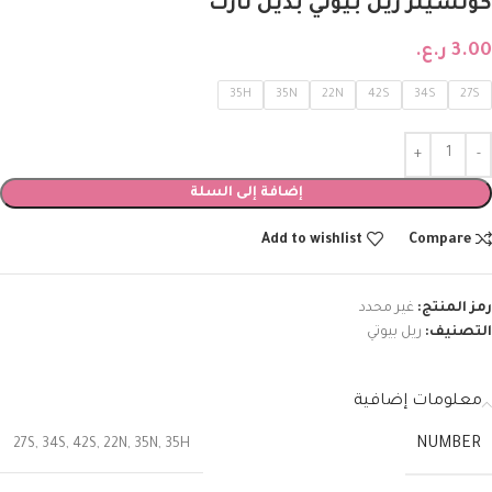
كونسيلر ريل بيوتي بديل تارت
3.00
ر.ع.
35H
35N
22N
42S
34S
27S
إضافة إلى السلة
Add to wishlist
Compare
رمز المنتج:
غير محدد
التصنيف:
ريل بيوتي
معلومات إضافية
NUMBER
27S
,
34S
,
42S
,
22N
,
35N
,
35H