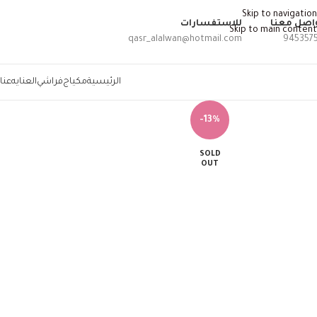
Skip to navigation
اصل معنا
للاستفسارات
Skip to main content
qasr_alalwan@hotmail.com
945357
الرئيسية
مكياج
فراشي
العنايه
عنا
-13%
SOLD
OUT