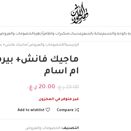
يه بالوجه والجسم
عناية بالشعر
عدسات
منكيرات واظافر
أجهزه
الخصومات والعروض
الرئيسية
الخصومات والعروض
ماجيك فانش+ بير
ماجيك فانش+ بيرف
ام اسام
20.00
ر.ع.
23.00
ر.ع.
غير متوفر في المخزون
Add to wishlist
Compare
التصنيف:
الخصومات والعروض