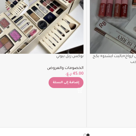
ارواج+باليت ايشدو+ بكج
بوكس ريل بيوتي
اجب
الخصومات والعروض
45.00
ر.ع.
إضافة إلى السلة