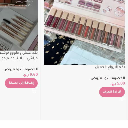
بكج عملي وحلووو بوكس 
فراشي+ ايلاينر وقلم حو
بكج الارواج الجميل
الخصومات والعروض
9.60
ر.ع.
الخصومات والعروض
إضافة إلى السلة
5.00
ر.ع.
قراءة المزيد