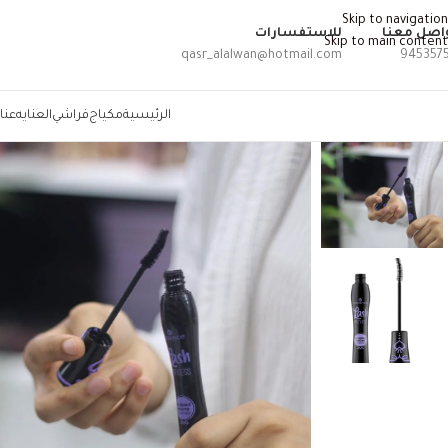
Skip to navigation
اصل معنا
للاستفسارات
Skip to main content
qasr_alalwan@hotmail.com
945357
الرئيسية
مكياج
فراشي
العنايه
عنا