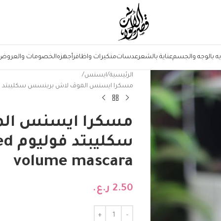
يه بالوجه والجسم
عناية بالشعر
عدسات
منكيرات واظافر
أجهزه
الخصومات والعروض
الرئيسية
ايسنس
مسكرا ايسنس الموڤ لاش برينسس سكليبتد فوليوم ess sculpted volume mascara
مسكرا ايسنس ال
سكلي
volume mascara
2.50
ر.ع.