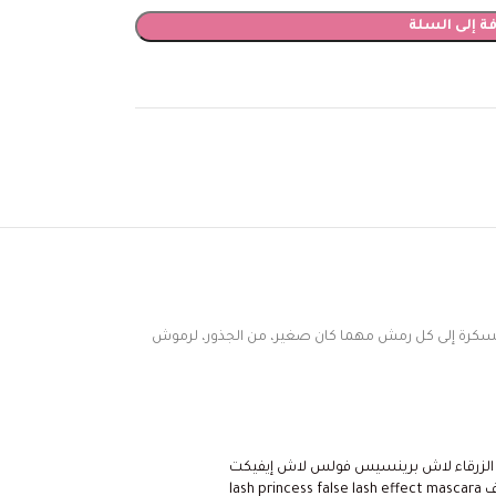
ة إلى السلة
رة إلى كل رمش مهما كان صغير، من الجذور، لرموش
لزرقاء لاش برينسيس فولس لاش إيفيكت
ماسكرا ووتربروف lash princess false lash effect mascara