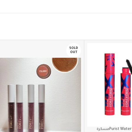
SOLD
OUT
Purist Water Proof Ink Liner – WI001مسكرة