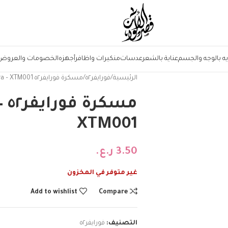
يه بالوجه والجسم
عناية بالشعر
عدسات
منكيرات واظافر
أجهزه
الخصومات والعروض
الرئيسية
فورايفر٥٢
مسكرة فورايفر٥٢ Xtremist Mascara – XTM001
م
XTM001
3.50
ر.ع.
غير متوفر في المخزون
Add to wishlist
Compare
التصنيف:
فورايفر٥٢