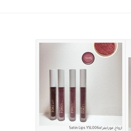
SOLD
OUT
ارواج فورايفر٥٢‏Satin Lips YSL006