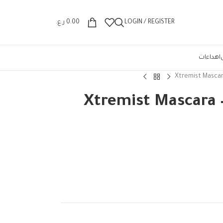
Wrong menu selected
LOGIN / REGISTER
0.00
ر.ع.
اهداءات
سكرة فورايفر٥٢ Xtremist Mascara –