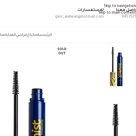
Skip to navigation
اصل معنا
للاستفسارات
Skip to main content
qasr_alalwan@hotmail.com
945357
الرئيسية
مكياج
فراشي
العنايه
عنا
SOLD
OUT