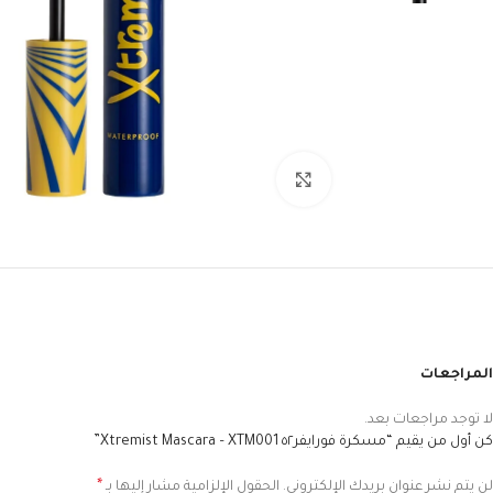
Click to enlarge
المراجعات
لا توجد مراجعات بعد.
كن أول من يقيم “مسكرة فورايفر٥٢ Xtremist Mascara – XTM001”
*
لن يتم نشر عنوان بريدك الإلكتروني.
الحقول الإلزامية مشار إليها بـ