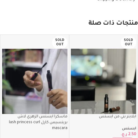
منتجات ذات صلة
SOLD
SOLD
OUT
OUT
ايلاينر بني من ايسنس
ماسكرا ايسنس الزهري لاش
برينسيس كارل lash princess curl
mascara
ايسنس
2.50
ر.ع.