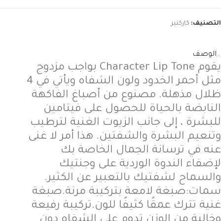
التصنيف:
كاركتير
الوصف
يقوم
 Character Lip Tone 
بواجب
مزدوج
مثل
أحمر
الخدود
ولون
الشفاه
ويأتي
في
 4 
ظلال
مذهلة
. 
مصنوع
من
أصباغ
الفاكهة
النابضة
بالحياة
للحصول
على
فيتامين
للبشرة
،
إلى
جانب
الزيوت
الغنية
لترطيب
وتنعيم
البشرة
والشفتين
. 
هذا
أمر
لا
غنى
عنه
في
ترسانة
الجمال
الخاصة
بك
لإضفاء
الندوة
الوردية
على
وجنتيك
والسماح
لشفتيك
بالتعبير
عن
الكثير
.
سمات
:
صبغة
لامعة
بتركيبة
مرنة
.
صبغة
غنية
تترك
عمقًا
كثيفًا
للون
.
تركيبة
رفيعة
وخالية
من
الوزن
تدوم
على
الشفاه
دون