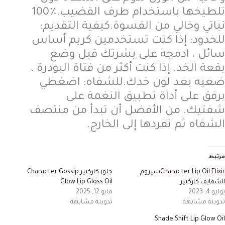
تلطيخها
باستخدام
طرف
القضيب
.
٪
100
نباتي
وخالي
من
القسوة
.
كيفية
التقديم
:
للخدود
: 
إذا
كنت
تستخدمين
كريم
أساس
سائل
،
ادمجه
على
بشرتك
قبل
وضع
بقعة
الخد
. 
إذا
كنت
أكثر
من
فتاة
البودرة
،
ضعيه
بعد
لون
خدك
.
للشفاه
: 
اضغطي
برفق
على
أداة
تطبيق
النغمة
على
شفتيك
. 
من
الأفضل
أن
تبدأ
من
منتصف
الشفاه
ثم
تفردها
إلى
الخارج
.
مرتبط
Character Lip Oil Elixirسيروم
جلوز كاركتير Character Gossip
الشفايف كاركتير
Glow Lip Gloss Oil
يوليو 4, 2023
مايو 12, 2025
تدوينة مشابهة
تدوينة مشابهة
Shade Shift Lip Glow Oil