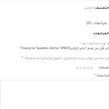
التصنيف:
كاركتير
مراجعات (0)
المراجعات
لا توجد مراجعات بعد.
كن أول من يقيم “جلتر كاركتيرCharacter Sparkles Glitter. SPK017”
*
لن يتم نشر عنوان بريدك الإلكتروني.
الحقول الإلزامية مشار إليها بـ
تقييمك
*
مراجعتك