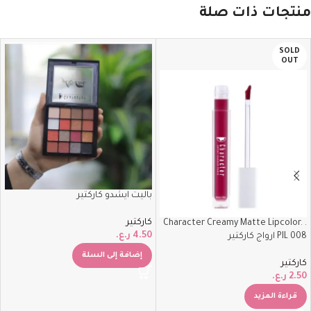
منتجات ذات صلة
SOLD
OUT
باليت ايشدو كاركتير
كاركتير
. Character Creamy Matte Lipcolor.
4.50
ر.ع.
PIL 008 ارواج كاركتير
إضافة إلى السلة
كاركتير
2.50
ر.ع.
قراءة المزيد