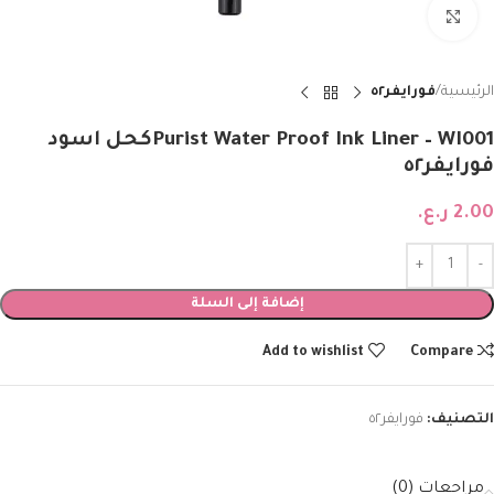
Click to enlarge
الرئيسية
فورايفر٥٢
Purist Water Proof Ink Liner – WI001كحل اسود
فورايفر٥٢
2.00
ر.ع.
إضافة إلى السلة
Add to wishlist
Compare
التصنيف:
فورايفر٥٢
مراجعات (0)