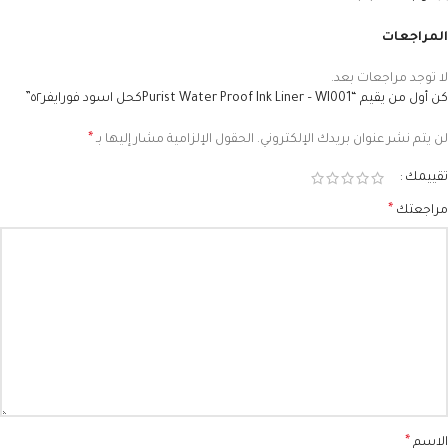
المراجعات
لا توجد مراجعات بعد.
كن أول من يقيم “Purist Water Proof Ink Liner – WI001كحل اسود فورايفر٥٢”
*
لن يتم نشر عنوان بريدك الإلكتروني.
الحقول الإلزامية مشار إليها بـ
تقييمك
*
مراجعتك
*
الاسم