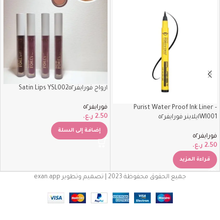
ارواج فورايفر٥٢‏Satin Lips YSL002
فورايفر٥٢
Purist Water Proof Ink Liner –
2.50
ر.ع.
WI001ايلاينر فورايفر٥٢
إضافة إلى السلة
فورايفر٥٢
2.50
ر.ع.
قراءة المزيد
جميع الحقوق محفوظة 2023 | تصميم وتطوير exan.app
Purist
Water