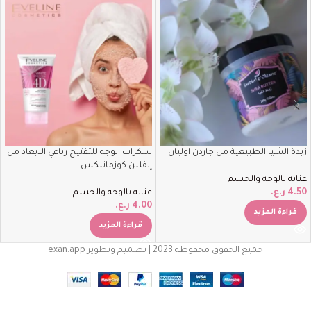
زبدة الشيا الطبيعية من جاردن اوليان
سكراب الوجه للتفتيح رباعي الابعاد من
إيفلين كوزماتيكس
عنايه بالوجه والجسم
4.50
ر.ع.
عنايه بالوجه والجسم
4.00
ر.ع.
قراءة المزيد
قراءة المزيد
جميع الحقوق محفوظة 2023 | تصميم وتطوير exan.app
Torriden – DIVE-IN