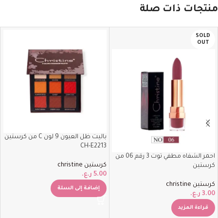
منتجات ذات صلة
SOLD
OUT
باليت ظل العيون 9 لون C من كرستين
CH-E2213
احمر الشفاه مطفي توت 3 رقم 06 من
كرستين christine
كرستين
5.00
ر.ع.
كرستين christine
إضافة إلى السلة
3.00
ر.ع.
قراءة المزيد