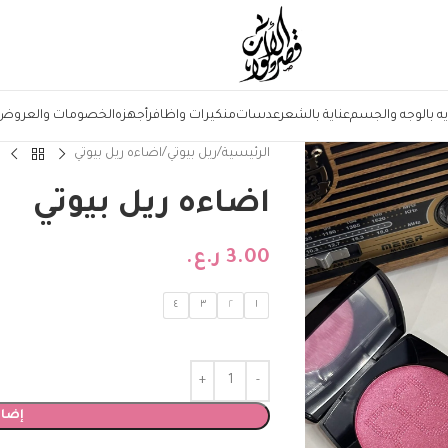
يه بالوجه والجسم
عناية بالشعر
عدسات
منكيرات واظافر
أجهزه
الخصومات والعروض
الرئيسية
ريل بيوتي
اضاءه ريل بيوتي
اضاءه ريل بيوتي
3.00
ر.ع.
٤
٣
٢
١
إضاف