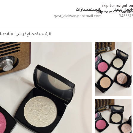
Skip to navigation
اصل معنا
للاستفسارات
Skip to main content
qasr_alalwan@hotmail.com
945357
الرئيسية
مكياج
فراشي
العنايه
عنا