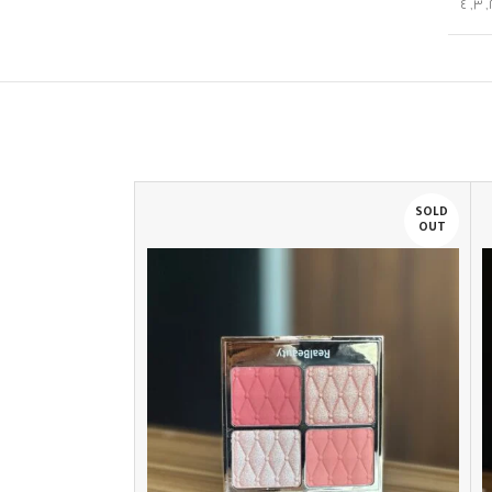
٤
,
٣
,
SOLD
OUT