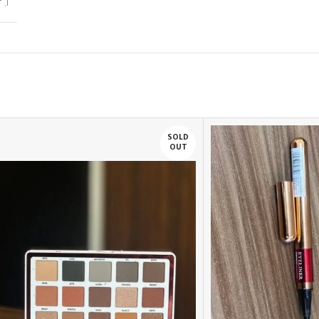
٢
,
١
SOLD
OUT