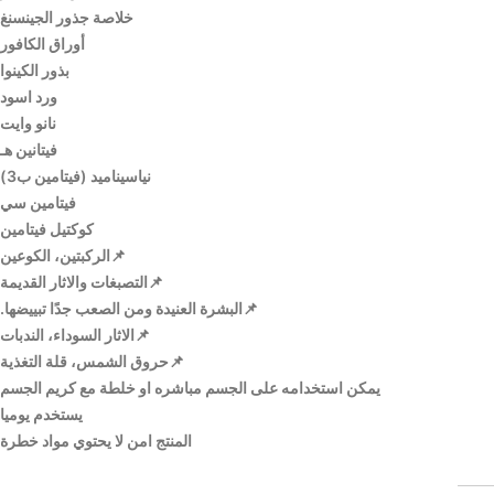
خلاصة جذور الجينسنغ
أوراق الكافور
بذور الكينوا
ورد اسود
نانو وايت
فيتانين هـ
نياسيناميد (فيتامين ب3)
فيتامين سي
كوكتيل فيتامين
📌الركبتين، الكوعين
📌التصبغات والاثار القديمة
📌البشرة العنيدة ومن الصعب جدًا تبييضها.
📌الاثار السوداء، الندبات
📌حروق الشمس، قلة التغذية
يمكن استخدامه على الجسم مباشره او خلطة مع كريم الجسم
يستخدم يوميا
المنتج امن لا يحتوي مواد خطرة