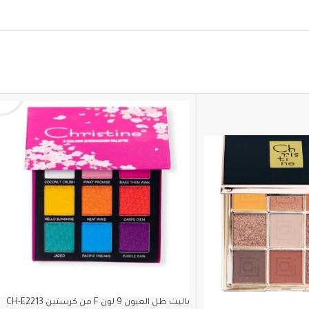
باليت ظل العيون 9 لون F من كرستين CH-E2213