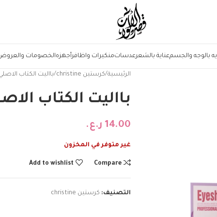
يه بالوجه والجسم
عناية بالشعر
عدسات
منكيرات واظافر
أجهزه
الخصومات والعروض
الرئيسية
كرستين christine
بااليت الكتاب الاصل
بااليت الكتاب الاص
14.00
ر.ع.
غير متوفر في المخزون
Add to wishlist
Compare
التصنيف:
كرستين christine