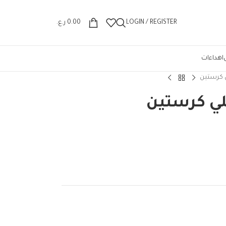
Wrong menu selected
LOGIN / REGISTER
0.00
ر.ع.
اهداءات
ي كرستين
لي كرستين