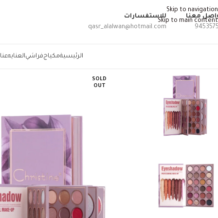
Skip to navigation
اصل معنا
للاستفسارات
Skip to main content
qasr_alalwan@hotmail.com
945357
الرئيسية
مكياج
فراشي
العنايه
عنا
SOLD
OUT