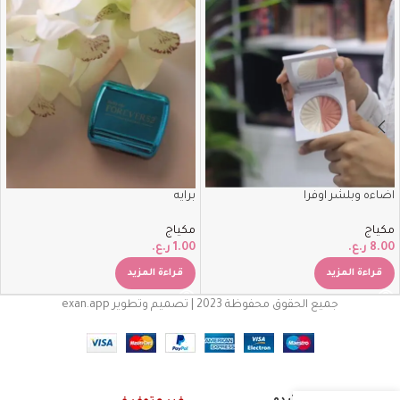
اضاءه وبلشر اوفرا
برايه
مكياج
مكياج
8.00
ر.ع.
1.00
ر.ع.
قراءة المزيد
قراءة المزيد
جميع الحقوق محفوظة 2023 | تصميم وتطوير exan.app