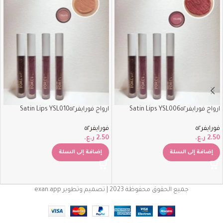
ارواج فورايفر٥٢‏Satin Lips YSL006
ارواج فورايفر٥٢‏Satin Lips YSL010
فورايفر٥٢
فورايفر٥٢
2.50
ر.ع.
2.50
ر.ع.
إضافة إلى السلة
إضافة إلى السلة
جميع الحقوق محفوظة 2023 | تصميم وتطوير exan.app