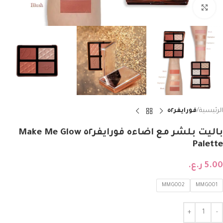
Click to enlarge
الرئيسية
فورايفر٥٢
باليت بلشر مع اضاءه فورايفر٥٢ Make Me Glow
Palette
5.00
ر.ع.
MMG002
MMG001