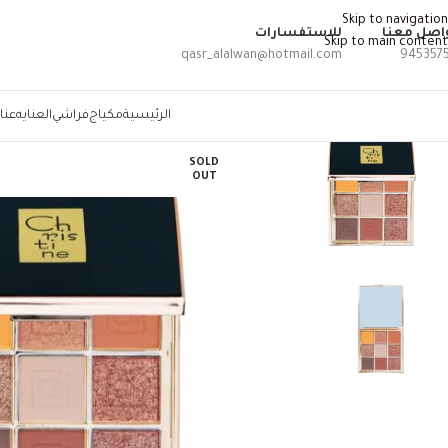
Skip to navigation
اصل معنا
للاستفسارات
Skip to main content
qasr_alalwan@hotmail.com
945357
الرئيسية
مكياج
فراشي
العنايه
عنا
SOLD
OUT