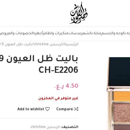
يه بالوجه والجسم
عناية بالشعر
عدسات
منكيرات واظافر
أجهزه
الخصومات والعروض
الرئيسية
كرستين christine
باليت ظل العيون 9 لون D من كرستين CH-E2206
CH-E2206
4.50
ر.ع.
غير متوفر في المخزون
Add to wishlist
Compare
التصنيف:
كرستين christine