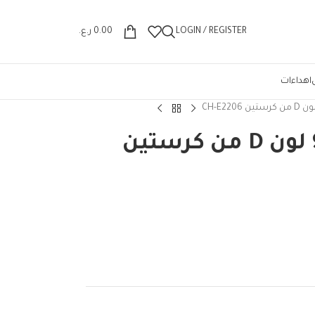
Wrong menu selected
LOGIN / REGISTER
0.00
ر.ع.
اهداءات
باليت ظل العيون 9 لون D من كرستين