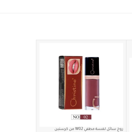
روج سائل لمسة مطفي W02 من كرستين
روج سائل لمسة مطفي W61 من ك