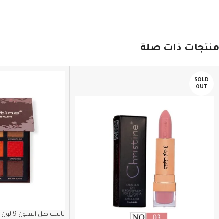
منتجات ذات صلة
SOLD
OUT
باليت ظل العيون 9 لون C من كرستين CH-E2213