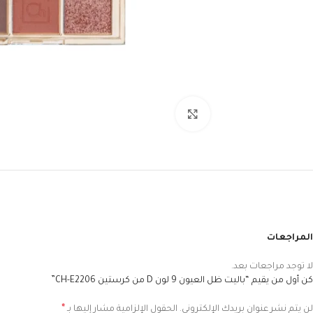
Click to enlarge
المراجعات
لا توجد مراجعات بعد.
كن أول من يقيم “باليت ظل العيون 9 لون D من كرستين CH-E2206”
*
لن يتم نشر عنوان بريدك الإلكتروني.
الحقول الإلزامية مشار إليها بـ