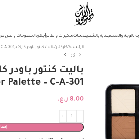
يه بالوجه والجسم
عناية بالشعر
عدسات
منكيرات واظافر
أجهزه
الخصومات والعروض
الرئيسية
كاركتير
باليت كنتور باودر كاركتيرFaceCharacter Pro Contour Powder Palette – C-A-301
 Palette – C-A-301
8.00
ر.ع.
إضاف