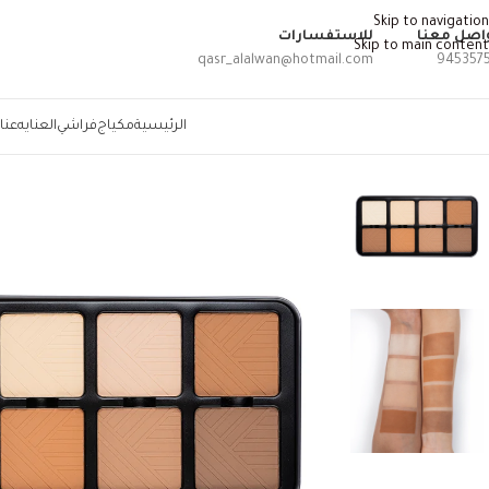
Skip to navigation
اصل معنا
للاستفسارات
Skip to main content
qasr_alalwan@hotmail.com
945357
الرئيسية
مكياج
فراشي
العنايه
عنا