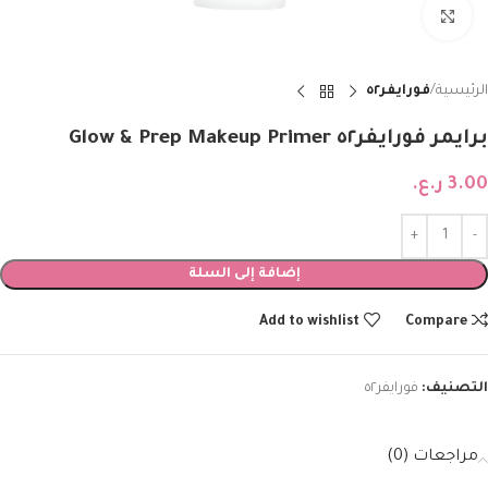
Click to enlarge
الرئيسية
فورايفر٥٢
برايمر فورايفر٥٢ Glow & Prep Makeup Primer
3.00
ر.ع.
إضافة إلى السلة
Add to wishlist
Compare
التصنيف:
فورايفر٥٢
مراجعات (0)