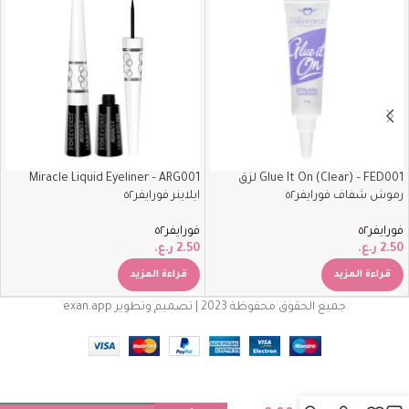
Glue It On (Clear) – FED001 لزق
Miracle Liquid Eyeliner – ARG001
رموش شفاف فورايفر٥٢
ايلاينر فورايفر٥٢
فورايفر٥٢
فورايفر٥٢
2.50
ر.ع.
2.50
ر.ع.
قراءة المزيد
قراءة المزيد
جميع الحقوق محفوظة 2023 | تصميم وتطوير exan.app
برايمر
فورايفر٥٢
Glow &