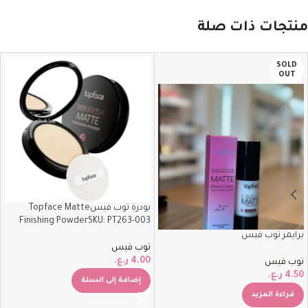
منتجات ذات صلة
SOLD
OUT
بودرة توب فيسTopface Matte
Finishing PowderSKU: PT263-003
برايمر توب فيس
توب فيس
4.00
ر.ع.
توب فيس
4.50
ر.ع.
إضافة إلى السلة
قراءة المزيد