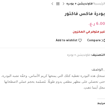
الرئيسية
فاونديشن + بودره
بودرة ماكس فاكتور
6.00
ر.ع.
غير متوفر في المخزون
Add to wishlist
Compare
التصنيف:
فاونديشن + بودره
الوصف
تمنحكِ
هذه
البودرة
تغطية
كتلك
التي
يمنحها
كريم
الأساس،
وخفّة
تشبه
البودرة،
حتى
تحصلي
على
مظهر
مطفي
يدوم
طويلًا
.
مُصمّمة
بحجم
عملي
لاصطحابها
معكِ
أينما
ذهبتِ
.
مرتبط