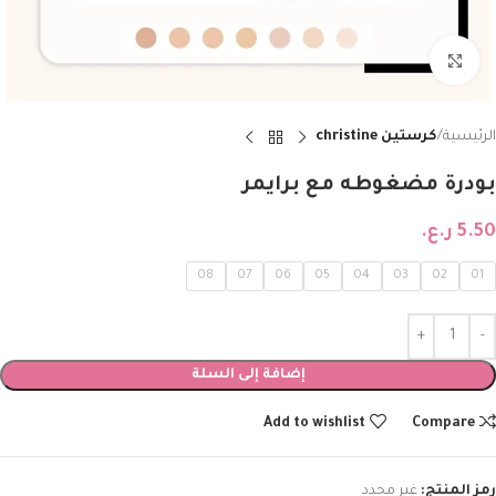
Click to enlarge
الرئيسية
كرستين christine
بودرة مضغوطه مع برايمر
5.50
ر.ع.
08
07
06
05
04
03
02
01
إضافة إلى السلة
Add to wishlist
Compare
رمز المنتج:
غير محدد