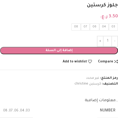
جلوز كرستين
3.50
ر.ع.
08
07
06
04
03
إضافة إلى السلة
Add to wishlist
Compare
رمز المنتج:
غير محدد
التصنيف:
كرستين christine
معلومات إضافية
NUMBER
08
,
07
,
06
,
04
,
03