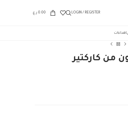
Wrong menu selected
LOGIN / REGISTER
0.00
ر.ع.
اهداءات
ن من كاركتير