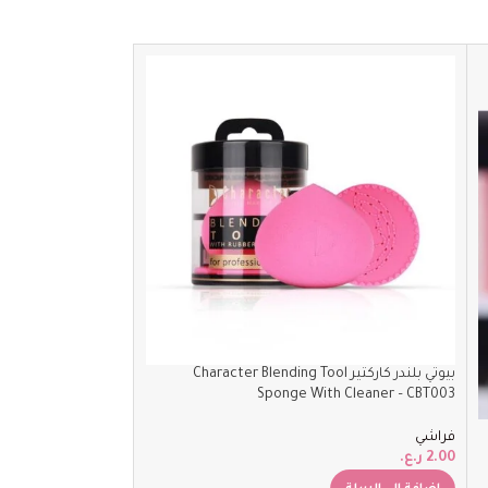
SOLD
OUT
بيوتي بلندر كاركتير Character Blending Tool
Sponge With Cleaner – CBT003
فراشي مع مرايا
فراشي
2.00
ر.ع.
فراشي