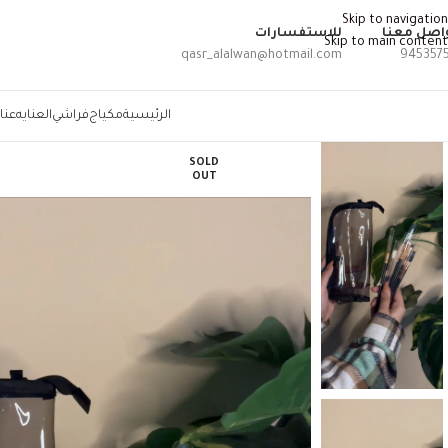
Skip to navigation
اصل معنا
للاستفسارات
Skip to main content
qasr_alalwan@hotmail.com
945357
الرئيسية
مكياج
فراشي
العنايه
عنا
SOLD
OUT