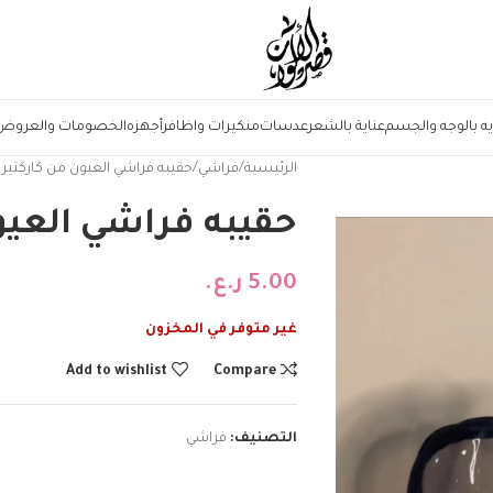
يه بالوجه والجسم
عناية بالشعر
عدسات
منكيرات واظافر
أجهزه
الخصومات والعروض
الرئيسية
فراشي
حقيبه فراشي العيون من كاركتير
حقيبه فراشي العيو
5.00
ر.ع.
غير متوفر في المخزون
Add to wishlist
Compare
التصنيف:
فراشي