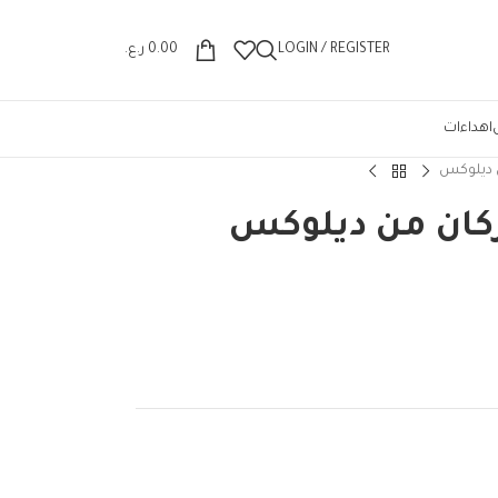
Wrong menu selected
LOGIN / REGISTER
0.00
ر.ع.
اهداءات
ن ديلوكس
ركان من ديلوكس