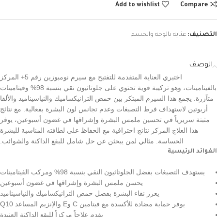
Add to wishlist
Compare
التصنيف:
عنايه بالوجه والجسم
الوصف
اختبري العناية المتقدمة للتفتيح مع سيرم نومبوزين رقم 5+ المركز
بالفيتامينات، وهو تركيبة قوية تحتوي على جلوتاثيون نقي بنسبة 98% وفيتامينات
متآزرة. يجمع هذا السيرم المبتكر بين حمض الترانيكساميك والنياسيناميد والألفا
أربوتين لاستهداف فرط التصبغات وعدم تجانس لون البشرة بفعالية. مع نتائج
مثبتة سريرياً في تحسين ملمس البشرة وإشراقها في غضون أسبوعين، يوفر
هذا العلاج المركز نتائج احترافية مع الحفاظ على لطافته المناسبة للبشرة
الحساسة. مثالي لمن يبحثن عن حل شامل للبقع الداكنة والشوائب.
الفوائد الرئيسية
يستهدف التصبغات بفضل الجلوتاثيون النقي بنسبة 98% ومركب الفيتامينات
يحسن ملمس البشرة وإشراقها في غضون أسبوعين
يعزز نقاء البشرة بفضل حمض الترانيكساميك والنياسيناميد
يوفر حماية مضادة للأكسدة مع فيتامين C وE والإنزيم المساعد Q10
يقدم علاجاً مركزاً للبقع الداكنة العنيدة