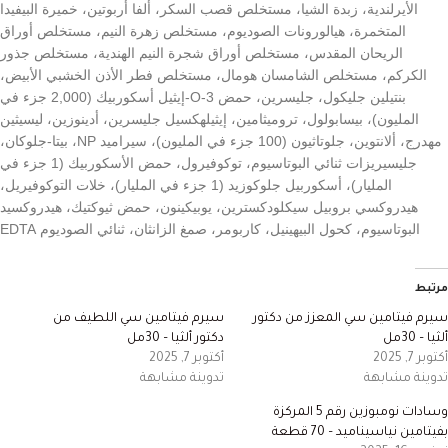
الأيرلندية، زبدة الشيا، مستخلص قصب السكر، ألفا أربوتين، خميرة البيفيدا
المتخمرة، هيالورونات الصوديوم، مستخلص زهرة النيم، مستخلص أوراق
الريحان المقدس، مستخلص أوراق شجرة النيم الهندية، مستخلص جذور
الكركم، مستخلص الشامسان هومال، مستخلص فطر الأذن الخشبي الأبيض،
بنتيلين جليكول، جليسرين، حمض 3-O-إيثيل أسكوربيك (2,000 جزء في
المليون)، بيسابولول، تروميثامين، إيثيلهكسيل جليسرين، أدينوزين، ليسيثين
مهدرج، ألانتوين، جلوتاثيون (100 جزء في المليون)، سيراميد NP، بيتا-جلوكان،
جليسيريزات ثنائي البوتاسيوم، توكوفيرول، حمض الأسكوربيك (1 جزء في
المليار)، أسكوربيل جلوكوزيد (1 جزء في المليار)، خلات التوكوفيريل،
هيدروكسي بروبيل سيكلودكسترين، يوبيكينون، حمض ثيوكتيك، هيدروكسيد
البوتاسيوم، كحول البيهينيل، كاربومر، صمغ الزانثان، ثنائي الصوديوم EDTA
مرتبط
سيرم فيتامين سي المعزز من دكتور
سيرم فيتامين سي اللطيف من
ألثيا – 30مل
دكتور ألثيا – 30مل
أكتوبر 7, 2025
أكتوبر 7, 2025
تدوينة مشابهة
تدوينة مشابهة
وسادات نومبوزين رقم 5 المركزة
بفيتامين نياسيناميد – 70 قطعة