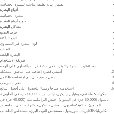
يضمن عناية لطيفة مناسبة للبشرة الحساسة
أنواع البشرة
البشرة الحساسة
جميع أنواع البشرة
مشاكل البشرة
فرط التصبغ
البقع الداكنة
لون البشرة غير المتساوي
الندبات
البشرة الباهتة
طريقة الاستخدام
بعد تنظيف البشرة والتونر، ضعي 2-3 قطرات بالتساوي على الوجه
أضيفي قطرة إضافية على مناطق المشكلة
ربتي برفق حتى يتم امتصاصه بالكامل
اتبعي بالمرطب
استخدميه صباحاً ومساءً للحصول على أفضل النتائج
المكونات:
ماء نقي، بوتيلين جليكول، نياسيناميد (50,000 جزء في المليون)،
بانثينول (50,000 جزء في المليون)، حمض الترانيكساميك (40,000 جزء في
المليون)، 1،2-هكسانديول، نيوبنتيل جليكول ديكابرات، ثلاثي الجليسريد
الكابريليك/الكابريك، سوربيتول، مستخلص التوت البري، مستخلص الطحالب