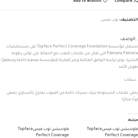
Add to wishlist
Compare
التصنيف:
توب فيس
الوصف
تشتمل
مؤسسة
Topface Perfect Coverage Foundation
على
مستخلصات
Palmaria Palmata
التي
تقلل
من
علامات
التعب
مع
الحفاظ
على
توازن
رطوبة
البشرة
.
توفر
تركيبة
التوافق
المثالية
وغير
الغازية
للمؤسسة
تغطية
كاملة
ومظهرًا
طويل
الأمد
.
سمات:
يخفي
علامات
الشيخوخة
يترك
بشرتك
خالية
من
العيوب
يمتزج
بالتساوي
يضفي
لونًا
مثاليًا
مرتبط
فاونديشن توب فيسTopface
فاونديشن توب فيسTopface
Perfect Coverage
Perfect Coverage