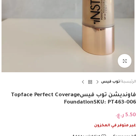
Click to enlarge
الرئيسية
توب فيس
فاونديشن توب فيسTopface Perfect Coverage
FoundationSKU: PT463-006
5.50
ر.ع.
غير متوفر في المخزون