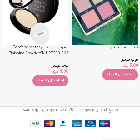
بلشر توب فيس
بودرة توب فيسTopface Matte
Finishing PowderSKU: PT263-003
توب فيس
5.00
ر.ع.
توب فيس
4.00
ر.ع.
إضافة إلى السلة
إضافة إلى السلة
جميع الحقوق محفوظة 2023 | تصميم وتطوير exan.app
فاونديشن توب
غير