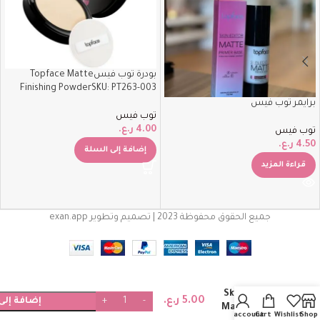
بودرة توب فيسTopface Matte
Finishing PowderSKU: PT263-003
برايمر توب فيس
توب فيس
4.00
ر.ع.
توب فيس
4.50
ر.ع.
إضافة إلى السلة
قراءة المزيد
جميع الحقوق محفوظة 2023 | تصميم وتطوير exan.app
فاونديشن توب
فيسTopface
Skin Editor
5.00
ر.ع.
إضافة إلى
Matte Long
My account
Cart
Wishlist
Shop