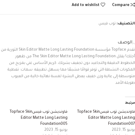
Add to wishlist
Compare
التصنيف:
توب فيس
الوصف
تقدم
Topface
مؤسسة
Skin Editor Matte Long Lasting Foundation
الثورية
من
أجلك
!
يقلل
The Skin Editor Matte Long Lasting Foundation
من
ظهور
الخطوط
الدقيقة
والتجاعيد
دون
تجفيف
بشرتك
.
كريم
الأساس
غني
بمزيج
من
المكونات
النشطة
التي
توفر
قوامًا
مشبعًا
مما
يسهل
تطبيقه
.
سمات:
تغطية
متوسطة
إلى
عالية
وزن
خفيف
يعطي
البشرة
لمسة
نهائية
خالية
من
العيوب
طويلة
الأمد
مرتبط
فاونديشن توب فيسTopface Skin
فاونديشن توب فيسTopface Skin
Editor Matte Long Lasting
Editor Matte Long Lasting
Foundation005
Foundation007
يونيو 15, 2023
يونيو 15, 2023