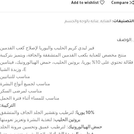
Add to wishlist
Compare
التصنيفات:
العنايه
,
عنايه بالوجه والجسم
الوصف
فير ليدي كريم الحليب واليوريا لإصلاح كعب القدمين
منتج مخصص للعناية بكعب القدمين المتشققة والجافة، ويتميز بتركيبة
فعّالة تحتوي على 10% يوريا، بروتين الحليب، حمض الهيالورونيك، فيتامين
E، وزبدة الشيا
مناسب للنباتيين
مناسب لجميع أنواع البشرة
مناسب لمرضى السكر
مناسب للمساء أثناء فترة الحمل
التركيبة:
10% يوريا:
لترطيب وتقشير الجلد الجاف والمتشقق
بروتين الحليب:
لتغذية البشرة وتعزيز نعومتها
حمض الهيالورونيك
: لترطيب عميق وتحسين مرونة الجلد
فيتامين E وزبدة الشيا:
لإصلاح البشرة وتعزيز صحتها