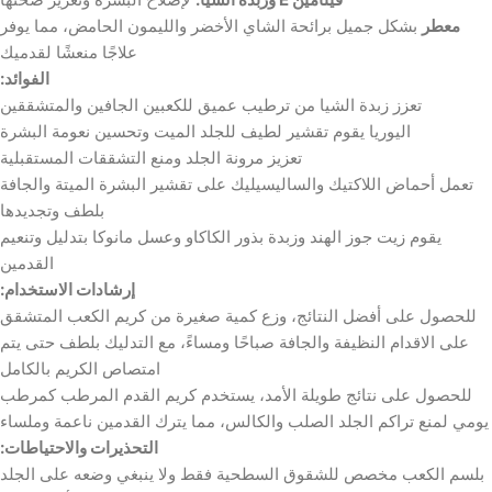
معطر
بشكل جميل برائحة الشاي الأخضر والليمون الحامض، مما يوفر
علاجًا منعشًا لقدميك
الفوائد:
تعزز زبدة الشيا من ترطيب عميق للكعبين الجافين والمتشققين
اليوريا يقوم تقشير لطيف للجلد الميت وتحسين نعومة البشرة
تعزيز مرونة الجلد ومنع التشققات المستقبلية
تعمل أحماض اللاكتيك والساليسيليك على تقشير البشرة الميتة والجافة
بلطف وتجديدها
يقوم زيت جوز الهند وزبدة بذور الكاكاو وعسل مانوكا بتدليل وتنعيم
القدمين
إرشادات الاستخدام:
للحصول على أفضل النتائج، وزع كمية صغيرة من كريم الكعب المتشقق
على الاقدام النظيفة والجافة صباحًا ومساءً، مع التدليك بلطف حتى يتم
امتصاص الكريم بالكامل
للحصول على نتائج طويلة الأمد، يستخدم كريم القدم المرطب كمرطب
يومي لمنع تراكم الجلد الصلب والكالس، مما يترك القدمين ناعمة وملساء
التحذيرات والاحتياطات:
بلسم الكعب مخصص للشقوق السطحية فقط ولا ينبغي وضعه على الجلد